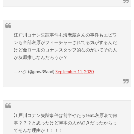
江戸川コナン失踪事件も海老蔵さんの事件もエピワ
ンも全部灰原がフィーチャーされてる気がするんだ
けど金ロー用のコナンスタッフ的なのがいてその人
が灰原推しなんだろうか？
— ハク (@gnw38aad)
September 11, 2020
江戸川コナン失踪事件は前半やたらfeat.灰原哀で何
事？？？と思ったけど脚本の人が好きだったからっ
てそんな理由か！！！！