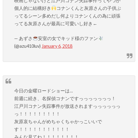
映画じゃないけど江戸川コナン失踪事件ってやつが
個人的に結構好き
コナンくんと灰原さんの子供ぶ
ってるシーン多めだし何よりコナンくんの為に頑張
ってる灰原さんが最高に可愛いし好き←
— あずさ
安室の女でキッド様のファン
(@azu410luv)
January 6, 2018
今日の金曜ロードショーは…
前週に続き、名探偵コナンですっっっっっっっ！
江戸川コナン失踪事件が放送されますっっっっっっ
っ！！！！！！！！！
灰原哀ちゃんがめちゃくちゃかっこいいで
す！！！！！！！！！！！
みんな見てね！！！！！！！！