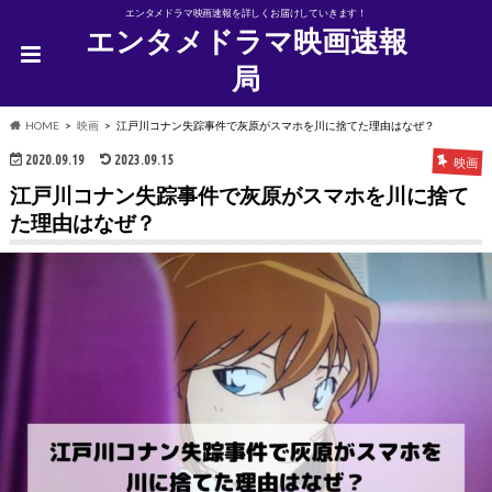
エンタメドラマ映画速報を詳しくお届けしていきます！
エンタメドラマ映画速報
局
HOME
映画
江戸川コナン失踪事件で灰原がスマホを川に捨てた理由はなぜ？
2020.09.19
2023.09.15
映画
江戸川コナン失踪事件で灰原がスマホを川に捨て
た理由はなぜ？