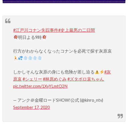
#江戸川コナン失踪事件
#史上最悪の二日間
明日よる9時
行方がわからなくなったコナンを必死で探す灰原哀
しかしそんな灰原の身にも危険が差し迫る
#灰
原哀
#シェリー
#林原めぐみ
#ズタボロ哀ちゃん
pic.twitter.com/1XyYLmtQ2N
— アンク＠金曜ロードSHOW!公式 (@kinro_ntv)
September 17, 2020