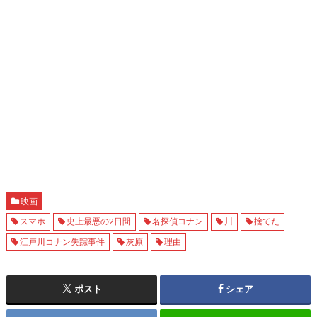
映画
スマホ
史上最悪の2日間
名探偵コナン
川
捨てた
江戸川コナン失踪事件
灰原
理由
ポスト
シェア