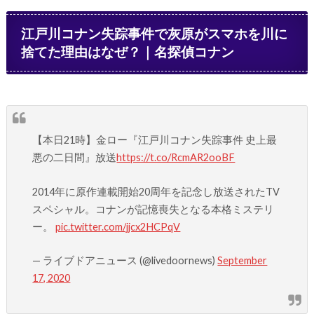
江戸川コナン失踪事件で灰原がスマホを川に
捨てた理由はなぜ？｜名探偵コナン
【本日21時】金ロー『江戸川コナン失踪事件 史上最
悪の二日間』放送
https://t.co/RcmAR2ooBF
2014年に原作連載開始20周年を記念し放送されたTV
スペシャル。コナンが記憶喪失となる本格ミステリ
ー。
pic.twitter.com/jjcx2HCPqV
— ライブドアニュース (@livedoornews)
September
17, 2020