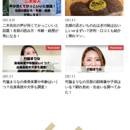
2021.4.29
2021.4.7
二木先生の声が渋くてかっこいいと
主婦の店さいちのおはぎの味はおい
話題！名前の読み方・年齢・経歴が
しいorまずい？評判・口コミも紹介
気になる！
｜帰れマン…
Youtuber
Youtuber
2021.3.1
2021.3.1
竹脇まりなの身長体重や年齢はいく
竹脇まりなの旦那の顔画像や子供は
つ？出身高校や大学も調査！
いる？馴れ初め・出会いを調べてみ
た！