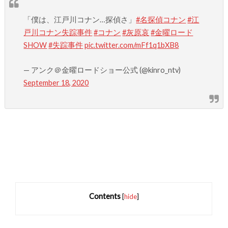
「僕は、江戸川コナン…探偵さ」
#名探偵コナン
#江
戸川コナン失踪事件
#コナン
#灰原哀
#金曜ロード
SHOW
#失踪事件
pic.twitter.com/mFf1q1bXB8
— アンク＠金曜ロードショー公式 (@kinro_ntv)
September 18, 2020
Contents
[
hide
]