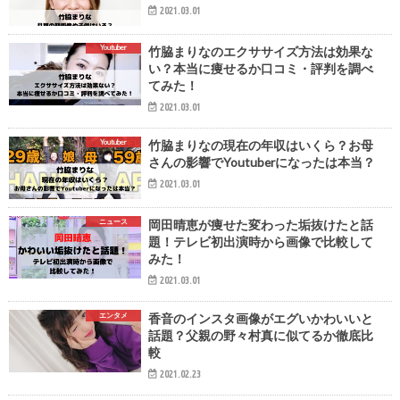
2021.03.01
Youtuber
竹脇まりなのエクササイズ方法は効果な
い？本当に痩せるか口コミ・評判を調べ
てみた！
2021.03.01
Youtuber
竹脇まりなの現在の年収はいくら？お母
さんの影響でYoutuberになったは本当？
2021.03.01
ニュース
岡田晴恵が痩せた変わった垢抜けたと話
題！テレビ初出演時から画像で比較して
みた！
2021.03.01
エンタメ
香音のインスタ画像がエグいかわいいと
話題？父親の野々村真に似てるか徹底比
較
2021.02.23