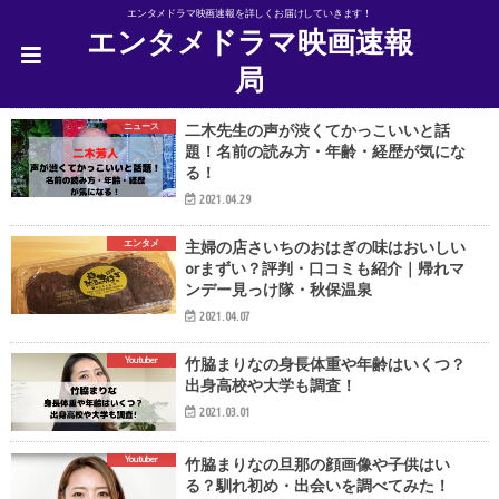
エンタメドラマ映画速報を詳しくお届けしていきます！
エンタメドラマ映画速報
局
ニュース
二木先生の声が渋くてかっこいいと話
題！名前の読み方・年齢・経歴が気にな
る！
2021.04.29
エンタメ
主婦の店さいちのおはぎの味はおいしい
orまずい？評判・口コミも紹介｜帰れマ
ンデー見っけ隊・秋保温泉
2021.04.07
Youtuber
竹脇まりなの身長体重や年齢はいくつ？
出身高校や大学も調査！
2021.03.01
Youtuber
竹脇まりなの旦那の顔画像や子供はい
る？馴れ初め・出会いを調べてみた！