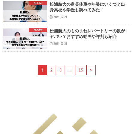
Youtuber
松浦航大の身長体重や年齢はいくつ？出
身高校や学歴も調べてみた！
2021.02.21
Youtuber
松浦航大のものまねレパートリーの数が
ヤバい？おすすめ動画や評判も紹介
2021.02.21
1
2
3
…
15
>