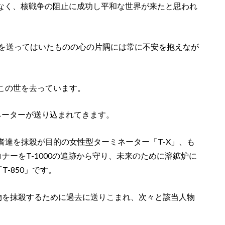
る事なく、核戦争の阻止に成功し平和な世界が来たと思われ
日を送ってはいたものの心の片隅には常に不安を抱えなが
この世を去っています。
ネーターが送り込まれてきます。
達を抹殺が目的の女性型ターミネーター「T-X」、も
ナーをT-1000の追跡から守り、未来のために溶鉱炉に
T-850」です。
物を抹殺するために過去に送りこまれ、次々と該当人物