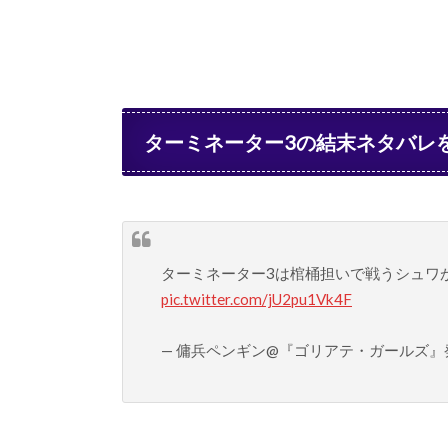
ターミネーター3の結末ネタバレ
ターミネーター3は棺桶担いで戦うシュワ
pic.twitter.com/jU2pu1Vk4F
— 傭兵ペンギン@『ゴリアテ・ガールズ』発売中！