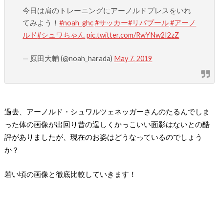
今日は肩のトレーニングにアーノルドプレスをいれ
てみよう！
#noah_ghc
#サッカー
#リバプール
#アーノ
ルド
#シュワちゃん
pic.twitter.com/RwYNw2I2zZ
— 原田大輔 (@noah_harada)
May 7, 2019
過去、アーノルド・シュワルツェネッガーさんのたるんでしま
った体の画像が出回り昔の逞しくかっこいい面影はないとの酷
評がありましたが、現在のお姿はどうなっているのでしょう
か？
若い頃の画像と徹底比較していきます！