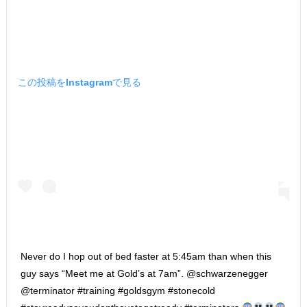
この投稿をInstagramで見る
Never do I hop out of bed faster at 5:45am than when this
guy says “Meet me at Gold’s at 7am”. @schwarzenegger
@terminator #training #goldsgym #stonecold