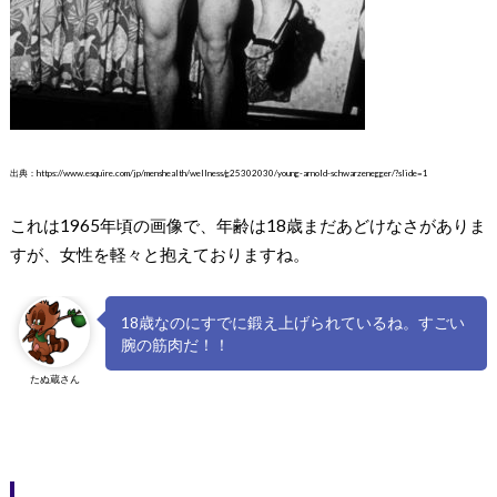
出典：https://www.esquire.com/jp/menshealth/wellness/g25302030/young-arnold-schwarzenegger/?slide=1
これは1965年頃の画像で、年齢は18歳まだあどけなさがありま
すが、女性を軽々と抱えておりますね。
18歳なのにすでに鍛え上げられているね。すごい
腕の筋肉だ！！
たぬ蔵さん