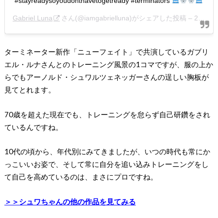
#stayreadysoyoudonthavetogetready #terminators
Gabriel Luna
さん(@iamgabrielluna)がシェアした投稿 –
2019年 5月月8日午前9時33分PDT
ターミネーター新作「ニューフェイト」で共演しているガブリ
エル・ルナさんとのトレーニング風景の1コマですが、服の上か
らでもアーノルド・シュワルツェネッガーさんの逞しい胸板が
見てとれます。
70歳を超えた現在でも、トレーニングを怠らず自己研鑽をされ
ているんですね。
10代の頃から、年代別にみてきましたが、いつの時代も常にか
っこいいお姿で、そして常に自分を追い込みトレーニングをし
て自己を高めているのは、まさにプロですね。
＞＞シュワちゃんの他の作品を見てみる