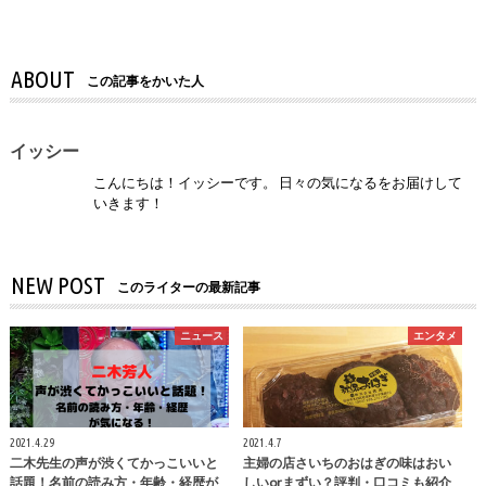
ABOUT
この記事をかいた人
イッシー
こんにちは！イッシーです。 日々の気になるをお届けして
いきます！
NEW POST
このライターの最新記事
ニュース
エンタメ
2021.4.29
2021.4.7
二木先生の声が渋くてかっこいいと
主婦の店さいちのおはぎの味はおい
話題！名前の読み方・年齢・経歴が
しいorまずい？評判・口コミも紹介