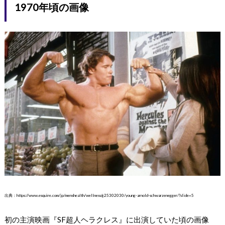
1970年頃の画像
出典：https://www.esquire.com/jp/menshealth/wellness/g25302030/young-arnold-schwarzenegger/?slide=5
初の主演映画『SF超人ヘラクレス』に出演していた頃の画像