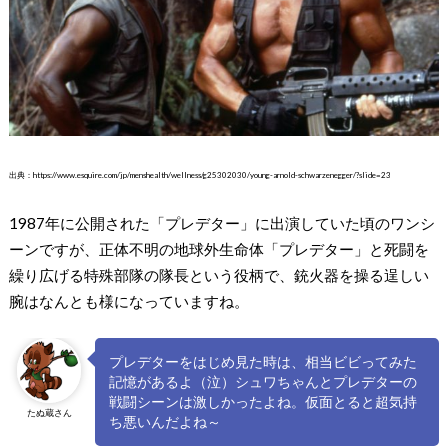
出典：https://www.esquire.com/jp/menshealth/wellness/g25302030/young-arnold-schwarzenegger/?slide=23
1987年に公開された「プレデター」に出演していた頃のワンシ
ーンですが、正体不明の地球外生命体「プレデター」と死闘を
繰り広げる特殊部隊の隊長という役柄で、銃火器を操る逞しい
腕はなんとも様になっていますね。
プレデターをはじめ見た時は、相当ビビってみた
記憶があるよ（泣）シュワちゃんとプレデターの
戦闘シーンは激しかったよね。仮面とると超気持
たぬ蔵さん
ち悪いんだよね～