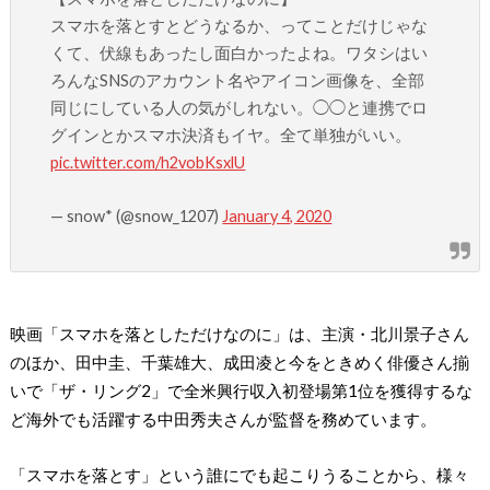
スマホを落とすとどうなるか、ってことだけじゃな
くて、伏線もあったし面白かったよね。ワタシはい
ろんなSNSのアカウント名やアイコン画像を、全部
同じにしている人の気がしれない。◯◯と連携でロ
グインとかスマホ決済もイヤ。全て単独がいい。
pic.twitter.com/h2vobKsxlU
— snow* (@snow_1207)
January 4, 2020
映画「スマホを落としただけなのに」は、主演・北川景子さん
のほか、田中圭、千葉雄大、成田凌と今をときめく俳優さん揃
いで「ザ・リング2」で全米興行収入初登場第1位を獲得するな
ど海外でも活躍する中田秀夫さんが監督を務めています。
「スマホを落とす」という誰にでも起こりうることから、様々