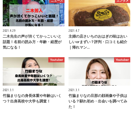
ニュース
エンタメ
2021.4.29
2021.4.7
二木先生の声が渋くてかっこいいと
主婦の店さいちのおはぎの味はおい
話題！名前の読み方・年齢・経歴が
しいorまずい？評判・口コミも紹介
気になる！
｜帰れマン…
Youtuber
Youtuber
2021.3.1
2021.3.1
竹脇まりなの身長体重や年齢はいく
竹脇まりなの旦那の顔画像や子供は
つ？出身高校や大学も調査！
いる？馴れ初め・出会いを調べてみ
た！