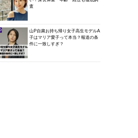
査
山P自粛お持ち帰り女子高生モデルA
子はマリア愛子って本当？報道の条
件に一致しすぎ？