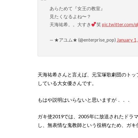
あらためて『女王の教室』
見たくなるよね〜？
天海祐希。。大すき
笑
pic.twitter.com
— ★アユム★ (@enterprise_pop)
January 1
天海祐希さんと言えば、元宝塚歌劇団のトッ
している大女優さんです。
もはや説明はいらないと思いますが．．．
ガキ使2019では、2005年に放送されたド
し、無表情な鬼教師という役柄なため、ガキ