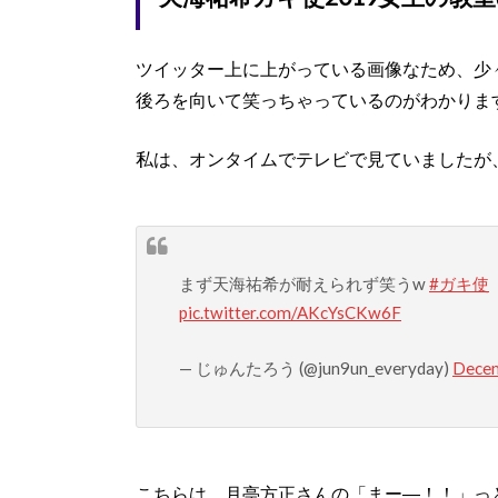
ツイッター上に上がっている画像なため、少
後ろを向いて笑っちゃっているのがわかりま
私は、オンタイムでテレビで見ていましたが
まず天海祐希が耐えられず笑うw
#ガキ使
pic.twitter.com/AKcYsCKw6F
— じゅんたろう (@jun9un_everyday)
Decem
こちらは、月亭方正さんの「まー―！！」っ