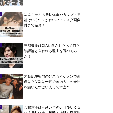
ゆんちゃんの身長体重やカップ・年
齢はいくつ？かわいいインスタ画像
付きで紹介！
三浦春馬はCIAに殺されたって何？
陰謀論と言われる理由を調べてみ
た！
才賀紀左衛門の兄弟もイケメンで画
像は？父親は一代で国内大手の会社
を築いたすごい人って本当？
芳根京子は可愛いすぎor可愛いくな
い？身長体重・年齢・経歴も徹底調