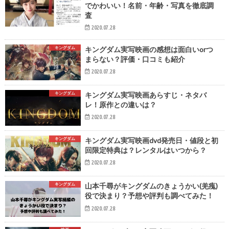
でかわいい！名前・年齢・写真を徹底調
査
2020.07.28
キングダム
キングダム実写映画の感想は面白いorつ
まらない？評価・口コミも紹介
2020.07.28
キングダム
キングダム実写映画あらすじ・ネタバ
レ！原作との違いは？
2020.07.28
キングダム
キングダム実写映画dvd発売日・値段と初
回限定特典は？レンタルはいつから？
2020.07.28
キングダム
山本千尋がキングダムのきょうかい(羌瘣)
役で決まり？予想や評判も調べてみた！
2020.07.28