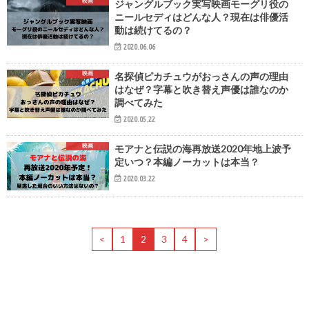
映画
ジャングルブック実写映画モーグリ役の
ニールセディはどんな人？現在は俳優活
動は続けてるの？
2020.06.06
映画
名探偵ピカチュウがおっさんの声の理由
はなぜ？字幕と吹き替え声優は誰なのか
調べてみた
2020.05.22
映画
モアナと伝説の海再放送2020年地上波予
定いつ？本編ノーカットは本当？
2020.03.22
<
1
2
3
4
>