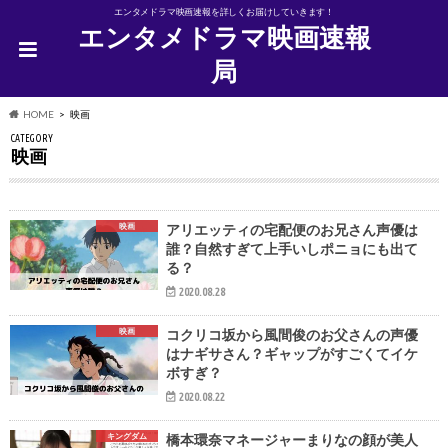
エンタメドラマ映画速報を詳しくお届けしていきます！
エンタメドラマ映画速報
局
HOME
映画
CATEGORY
映画
映画
アリエッティの宅配便のお兄さん声優は
誰？自然すぎて上手いしポニョにも出て
る？
2020.08.28
映画
コクリコ坂から風間俊のお父さんの声優
はナギサさん？ギャップがすごくてイケ
ボすぎ？
2020.08.22
キングダム
橋本環奈マネージャーまりなの顔が美人