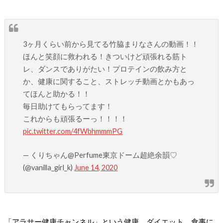
3ヶ月くらい前から見てる竹脇まりなさんの動画！！
ほんと笑顔に救われる！きついけど頑張れる筋ト
レ、ダンスでありがたい！プロテインの飲み方と
か、健康に関すること、ストレッチ動画とかもあっ
てほんと助かる！！
毎日助けてもらってます！
これからも頑張るーっ！！！！
pic.twitter.com/4fWbhmmmPG
— くりちゃん@Perfume東京ドーム超絶余韻♡
(@vanilla_girl_k)
June 14, 2020
「アラサー健康チャンネル」という健康、ダイエット、食事に