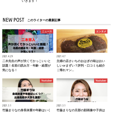
いきます！
NEW POST
このライターの最新記事
ニュース
エンタメ
2021.4.29
2021.4.7
二木先生の声が渋くてかっこいいと
主婦の店さいちのおはぎの味はおい
話題！名前の読み方・年齢・経歴が
しいorまずい？評判・口コミも紹介
気になる！
｜帰れマン…
Youtuber
Youtuber
2021.3.1
2021.3.1
竹脇まりなの身長体重や年齢はいく
竹脇まりなの旦那の顔画像や子供は