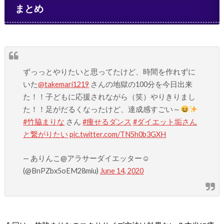
まとめ
ずっっとやりたいと思ってたけど、時間を作れずに
いた
@takemari1219
さんの地獄の100分を今日出来
た！！子どもに応援されながら（笑）やりきりまし
た！！足がだるくなったけど、達成感すごい～
#竹脇まりな
さん
#痩せるダンス
#ダイエット垢さん
と繋がりたい
pic.twitter.com/TN5h0b3GXH
— ありんこ@アラサーダイエッター☺︎
(@BnPZbx5oEM28miu)
June 14, 2020