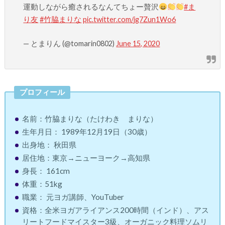
運動しながら癒されるなんてちょー贅沢
#ま
り友
#竹脇まりな
pic.twitter.com/jg7Zun1Wo6
— とまりん (@tomarin0802)
June 15, 2020
プロフィール
名前：竹脇まりな（たけわき まりな）
生年月日： 1989年12月19日（30歳）
出身地： 秋田県
居住地：東京→ニューヨーク→高知県
身長： 161cm
体重：51kg
職業： 元ヨガ講師、YouTuber
資格：全米ヨガアライアンス200時間（インド）、アス
リートフードマイスター3級、オーガニック料理ソムリ