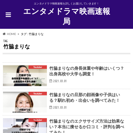
エンタメドラマ映画速報を詳しくお届けしていきます！
エンタメドラマ映画速報
局
HOME
タグ : 竹脇まりな
TAG
竹脇まりな
Youtuber
竹脇まりなの身長体重や年齢はいくつ？
出身高校や大学も調査！
2021.03.01
Youtuber
竹脇まりなの旦那の顔画像や子供はい
る？馴れ初め・出会いを調べてみた！
2021.03.01
Youtuber
竹脇まりなのエクササイズ方法は効果な
い？本当に痩せるか口コミ・評判を調べ
てみた！