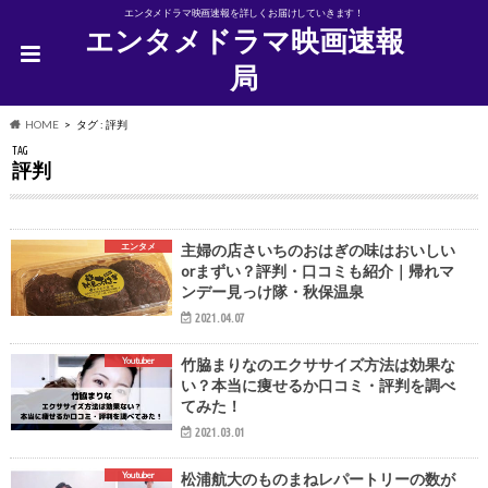
エンタメドラマ映画速報を詳しくお届けしていきます！
エンタメドラマ映画速報
局
HOME
タグ : 評判
TAG
評判
エンタメ
主婦の店さいちのおはぎの味はおいしい
orまずい？評判・口コミも紹介｜帰れマ
ンデー見っけ隊・秋保温泉
2021.04.07
Youtuber
竹脇まりなのエクササイズ方法は効果な
い？本当に痩せるか口コミ・評判を調べ
てみた！
2021.03.01
Youtuber
松浦航大のものまねレパートリーの数が