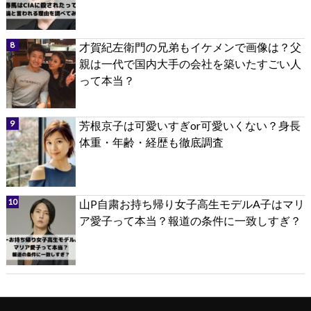
才賀紀左衛門の兄弟もイケメンで画像は？父
親は一代で国内大手の会社を築いたすごい人
って本当？
芳根京子は可愛いすぎor可愛いくない？身長
体重・年齢・経歴も徹底調査
山P自粛お持ち帰り女子高生モデルA子はマリ
ア愛子って本当？報道の条件に一致しすぎ？