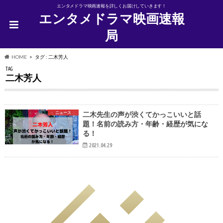
エンタメドラマ映画速報を詳しくお届けしていきます！
エンタメドラマ映画速報
局
HOME
タグ : 二木芳人
TAG
二木芳人
ニュース
二木先生の声が渋くてかっこいいと話
題！名前の読み方・年齢・経歴が気にな
る！
2021.04.29