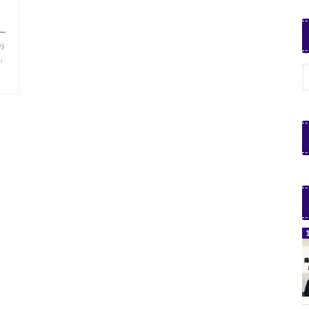
ー
お
」