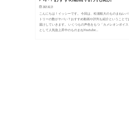
2021.02.21
こんにちは！イッシーです。 今回は、松浦航大のものまねレパ
トリーの数がヤバい？おすすめ動画や評判も紹介ということで
届けしていきます。 いくつもの声色をもつ「カメレオンボイス
として人気急上昇中のものまねYoutube…