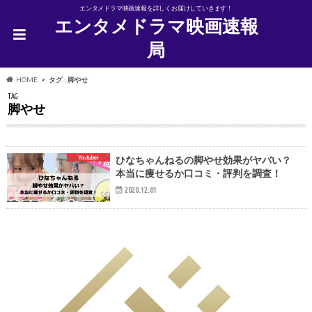
エンタメドラマ映画速報を詳しくお届けしていきます！
エンタメドラマ映画速報
局
HOME
タグ : 脚やせ
TAG
脚やせ
Youtuber
ひなちゃんねるの脚やせ効果がヤバい？
本当に痩せるか口コミ・評判を調査！
2020.12.01