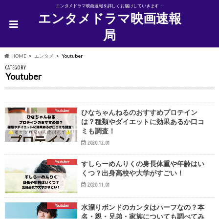
エンタメドラマ映画速報を詳しくお届けしていきます！
エンタメドラマ映画速報
局
HOME
エンタメ
Youtuber
CATEGORY
Youtuber
Youtuber
ひなちゃんねるのおすすめプロテイン
は？種類やダイエットに効果あるか口コ
ミも調査！
2020.12.01
Youtuber
すしらーめんりくの身長体重や年齢はい
くつ？出身高校や大学がすごい！
2020.11.01
Youtuber
水溜りボンドのカンタはハーフなの？本
名・親・兄弟・家族についても調べてみ