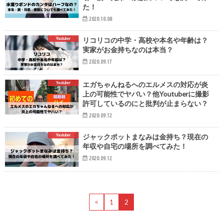
た！
2020.10.08
Youtuber
リコリコの中学・高校や本名や年齢は？
実家がお金持ちなのは本当？
2020.09.17
Youtuber
エガちゃんねるへのエルメスの対応が炎
上の可能性でヤバい？他Youtuberに撮影
許可しているのにと批判が止まらない？
2020.09.12
Youtuber
ジャックポットまなみは金持ち？現在の
年収や自宅の場所を調べてみた！
2020.09.12
<
1
2