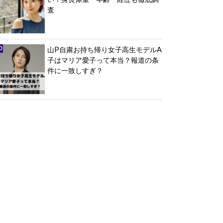
査
山P自粛お持ち帰り女子高生モデルA
子はマリア愛子って本当？報道の条
件に一致しすぎ？