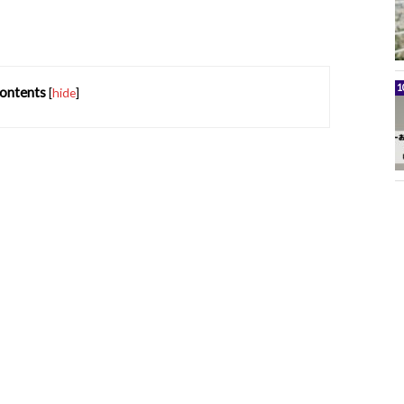
ontents
[
hide
]