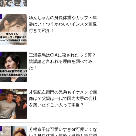
ゆんちゃんの身長体重やカップ・年
齢はいくつ？かわいいインスタ画像
付きで紹介！
三浦春馬はCIAに殺されたって何？
陰謀論と言われる理由を調べてみ
た！
才賀紀左衛門の兄弟もイケメンで画
像は？父親は一代で国内大手の会社
を築いたすごい人って本当？
芳根京子は可愛いすぎor可愛いくな
い？身長体重・年齢・経歴も徹底調