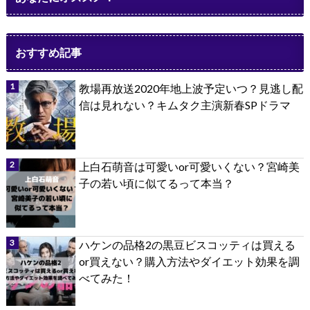
おすすめ記事
教場再放送2020年地上波予定いつ？見逃し配
信は見れない？キムタク主演新春SPドラマ
上白石萌音は可愛いor可愛いくない？宮崎美
子の若い頃に似てるって本当？
ハケンの品格2の黒豆ビスコッティは買える
or買えない？購入方法やダイエット効果を調
べてみた！