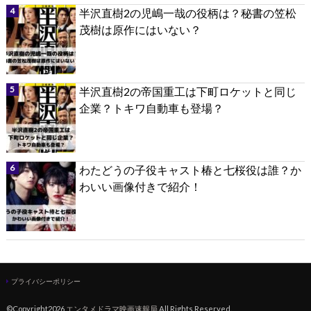
半沢直樹2の児嶋一哉の役柄は？秘書の笠松
茂樹は原作にはいない？
半沢直樹2の帝国重工は下町ロケットと同じ
企業？トキワ自動車も登場？
わたどうの子役キャスト椿と七桜役は誰？か
わいい画像付きで紹介！
プライバシーポリシー
©Copyright2026
エンタメドラマ映画速報局
.All Rights Reserved.