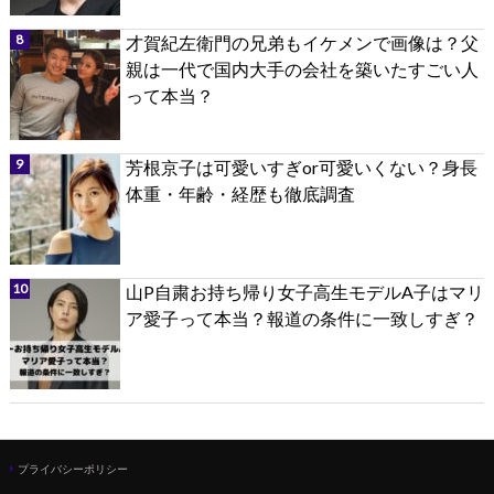
才賀紀左衛門の兄弟もイケメンで画像は？父
親は一代で国内大手の会社を築いたすごい人
って本当？
芳根京子は可愛いすぎor可愛いくない？身長
体重・年齢・経歴も徹底調査
山P自粛お持ち帰り女子高生モデルA子はマリ
ア愛子って本当？報道の条件に一致しすぎ？
プライバシーポリシー