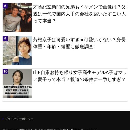
才賀紀左衛門の兄弟もイケメンで画像は？父
親は一代で国内大手の会社を築いたすごい人
って本当？
芳根京子は可愛いすぎor可愛いくない？身長
体重・年齢・経歴も徹底調査
山P自粛お持ち帰り女子高生モデルA子はマリ
ア愛子って本当？報道の条件に一致しすぎ？
プライバシーポリシー