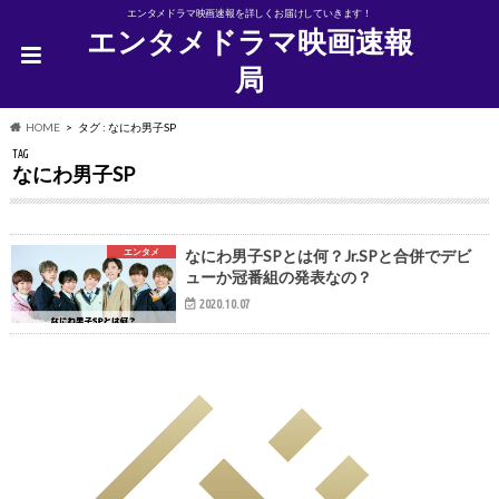
エンタメドラマ映画速報を詳しくお届けしていきます！
エンタメドラマ映画速報
局
HOME
タグ : なにわ男子SP
TAG
なにわ男子SP
エンタメ
なにわ男子SPとは何？Jr.SPと合併でデビ
ューか冠番組の発表なの？
2020.10.07