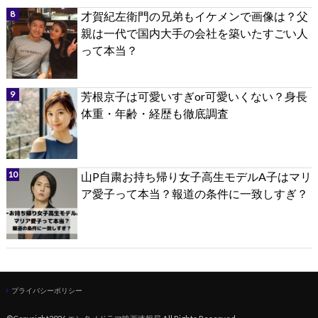
才賀紀左衛門の兄弟もイケメンで画像は？父
親は一代で国内大手の会社を築いたすごい人
って本当？
芳根京子は可愛いすぎor可愛いくない？身長
体重・年齢・経歴も徹底調査
山P自粛お持ち帰り女子高生モデルA子はマリ
ア愛子って本当？報道の条件に一致しすぎ？
プライバシーポリシー