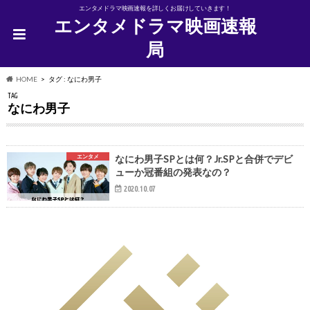
エンタメドラマ映画速報を詳しくお届けしていきます！
エンタメドラマ映画速報
局
HOME
タグ : なにわ男子
TAG
なにわ男子
エンタメ
なにわ男子SPとは何？Jr.SPと合併でデビ
ューか冠番組の発表なの？
2020.10.07