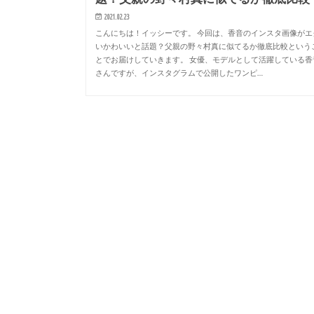
2021.02.23
こんにちは！イッシーです。 今回は、香音のインスタ画像がエ
いかわいいと話題？父親の野々村真に似てるか徹底比較という
とでお届けしていきます。 女優、モデルとして活躍している香
さんですが、インスタグラムで公開したワンピ…