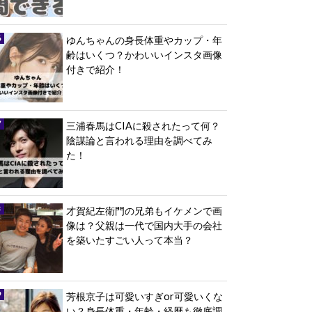
ゆんちゃんの身長体重やカップ・年
齢はいくつ？かわいいインスタ画像
付きで紹介！
三浦春馬はCIAに殺されたって何？
陰謀論と言われる理由を調べてみ
た！
才賀紀左衛門の兄弟もイケメンで画
像は？父親は一代で国内大手の会社
を築いたすごい人って本当？
芳根京子は可愛いすぎor可愛いくな
い？身長体重・年齢・経歴も徹底調