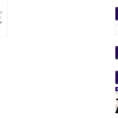
グ
こ
音