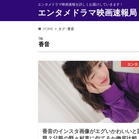
エンタメドラマ映画速報を詳しくお届けしていきます！
エンタメドラマ映画速報局
HOME
タグ : 香音
TAG
香音
エンタ
香音のインスタ画像がエグいかわいいと
題？父親の野々村真に似てるか徹底比較