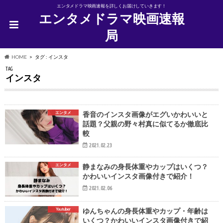
エンタメドラマ映画速報を詳しくお届けしていきます！
エンタメドラマ映画速報
局
HOME
タグ : インスタ
TAG
インスタ
エンタメ
香音のインスタ画像がエグいかわいいと
話題？父親の野々村真に似てるか徹底比
較
2021.02.23
エンタメ
静まなみの身長体重やカップはいくつ？
かわいいインスタ画像付きで紹介！
2021.02.06
Youtuber
ゆんちゃんの身長体重やカップ・年齢は
いくつ？かわいいインスタ画像付きで紹