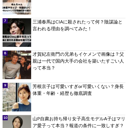
三浦春馬はCIAに殺されたって何？陰謀論と
言われる理由を調べてみた！
才賀紀左衛門の兄弟もイケメンで画像は？父
親は一代で国内大手の会社を築いたすごい人
って本当？
芳根京子は可愛いすぎor可愛いくない？身長
体重・年齢・経歴も徹底調査
山P自粛お持ち帰り女子高生モデルA子はマリ
ア愛子って本当？報道の条件に一致しすぎ？