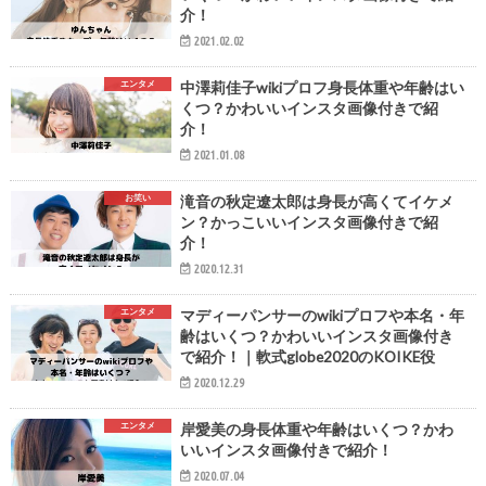
介！
2021.02.02
エンタメ
中澤莉佳子wikiプロフ身長体重や年齢はい
くつ？かわいいインスタ画像付きで紹
介！
2021.01.08
お笑い
滝音の秋定遼太郎は身長が高くてイケメ
ン？かっこいいインスタ画像付きで紹
介！
2020.12.31
エンタメ
マディーパンサーのwikiプロフや本名・年
齢はいくつ？かわいいインスタ画像付き
で紹介！｜軟式globe2020のKOIKE役
2020.12.29
エンタメ
岸愛美の身長体重や年齢はいくつ？かわ
いいインスタ画像付きで紹介！
2020.07.04