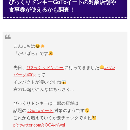
びっくりドンキーGoToイートの対象店舗や
食事券が使えるかも調査！
こんにちは
『かいばら』です
先日、
#びっくりドンキー
に行ってきました
#ハン
バーグ400g
って
インパクトが凄いですね
右の150gがこんなにちっさく…
びっくりドンキーは一部の店舗は
話題の
#GoToイート
対象のようです
これから増えていくか要チェックですね
pic.twitter.com/eOC4xniwql